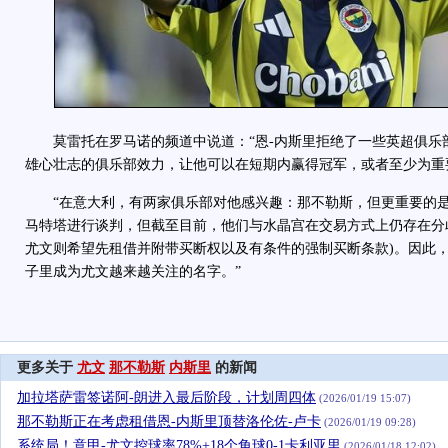
莫雷托在罗马诺的频道中说道：“恩-内斯里拒绝了一些英超俱乐
雄心壮志的俱乐部效力，让他可以在短期内赢得冠军，或者至少为重
“在意大利，有两家俱乐部对他感兴趣：那不勒斯，但更重要的是
马特塔进行谈判，但截至目前，他们与水晶宫在交易方式上仍存在分
尤文则希望先租借并附带买断权以及有条件的强制买断条款)。因此，
子里成为尤文越来越关注的名字。”
更多关于
尤文
那不勒斯
内斯里
的新闻
加拉塔萨雷签诺阿-朗进入最后阶段，计划周四体
(2026/01/19 15:07)
那不勒斯正在考虑租借恩-内斯里顶替洛伦佐-卢卡
(2026/01/19 09:28)
系统局！意甲-尤文控球率78%+18个角球0-1卡利亚里
(2026/01/18 12:02)