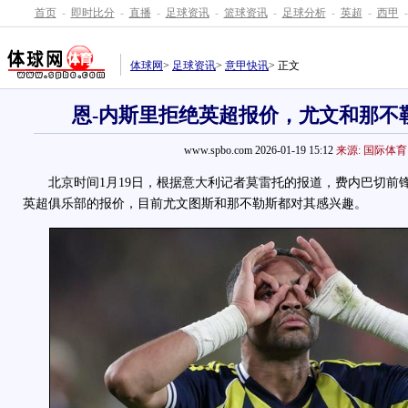
首页
-
即时比分
-
直播
-
足球资讯
-
篮球资讯
-
足球分析
-
英超
-
西甲
-
体球网
>
足球资讯
>
意甲快讯
> 正文
恩-内斯里拒绝英超报价，尤文和那不
www.spbo.com 2026-01-19 15:12
来源: 国际体育
北京时间1月19日，根据意大利记者莫雷托的报道，费内巴切前锋
英超俱乐部的报价，目前尤文图斯和那不勒斯都对其感兴趣。