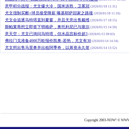
意甲积分战报：尤文爆大冷，国米连胜，卫冕冠
(2026/01/18 11:31)
尤文强制买断+球员接受降薪 曝基耶萨回家之路接
(2026/01/18 11:16)
尤文会追逐马特塔直到夏窗，并且无意出售戴维
(2026/01/17 18:15)
斯帕莱蒂想立即签下明格萨，奥托利尼已与塞尔
(2026/01/15 14:59)
意天空：尤文已询问马特塔，但水晶宫标价超3
(2026/01/15 09:03)
弗拉门戈准备4000万欧报价凯奥-若热，尤文有30
(2026/01/14 14:34)
尤文想出售马里奥并出租阿季奇，以筹资永久签
(2026/01/14 13:52)
Copyright 2003-NOW! © WWW