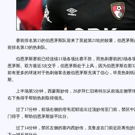
赛前排名第15的伯恩茅斯队迎来了英超第21轮的较量，伯恩茅斯
前排名第13的热刺队。
伯恩茅斯赛前已经连续11场各项比赛不胜，而热刺赛前的3场各项
恩茅斯。双方最近3次交手，伯恩茅斯处于上风，因为伯恩茅斯在那3
前有更多的球迷对于热刺做客击败伯恩茅斯充满了信心，毕竟热刺纸
斯。
上半场第5分钟，西蒙斯妙传，20岁拜仁旧将特尔从前场左侧带
右下角得手帮助热刺取得领先。
过了17分钟，前场右侧的塔韦尼耶送出过顶妙传至门前，禁区中
门得手，帮助伯恩茅斯扳平比分。
过了14分钟，禁区左侧的塞内西妙传，克鲁皮在门前近距离包抄
下一城反超比分。