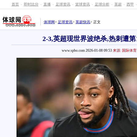
首页
-
即时比分
-
直播
-
足球资讯
-
篮球资讯
-
足球分析
-
英超
-
西甲
-
体球网
>
足球资讯
>
英超快讯
> 正文
2-3,英超现世界波绝杀,热刺遭第
www.spbo.com 2026-01-08 09:53
来源: 国际体育