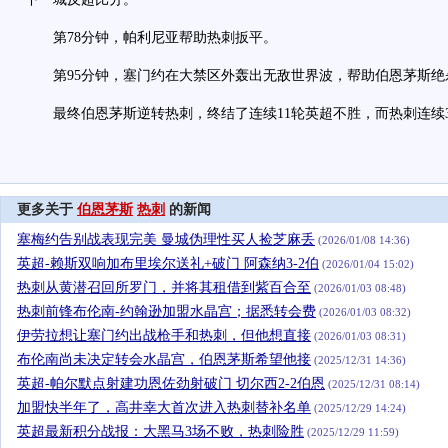
第78分钟，帕利尼亚帮助热刺扳平。
第95分钟，塞门约在大禁区外轰出无敌世界波，帮助伯恩茅斯绝
最终伯恩茅斯逆转热刺，终结了连续11轮英超不胜，而热刺连续
更多关于
伯恩茅斯
热刺
的新闻
塞梅约告别战表现完美 曼城伪理性买人捡芝麻丢
(2026/01/08 14:36)
英超-赖斯双响加布里埃尔送礼+破门 阿森纳3-2伯
(2026/01/04 15:02)
热刺从黄潜召回所罗门，并将其租借到紫百合至
(2026/01/03 08:48)
热刺前锋布伦南-约翰逊加盟水晶宫；据悉转会费
(2026/01/03 08:32)
伊劳拉想让塞门约出战枪手和热刺，但他想直接
(2026/01/03 08:31)
布伦南尚未决定转会水晶宫，伯恩茅斯希望他接
(2025/12/31 14:36)
英超-帕尔默点射建功恩佐劲射破门 切尔西2-2伯恩
(2025/12/31 08:14)
加盟快半年了，高井幸大首次进入热刺替补名单
(2025/12/29 14:24)
英超最新积分战报：大黑马3场不败，热刺险胜
(2025/12/29 11:59)