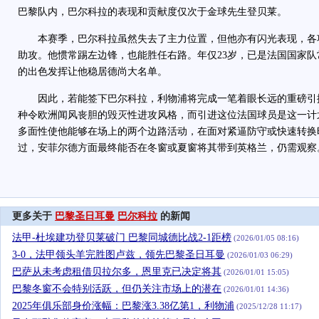
巴黎队内，巴尔科拉的表现和贡献度仅次于金球先生登贝莱。
本赛季，巴尔科拉虽然失去了主力位置，但他亦有闪光表现，各项赛
助攻。他惯常踢左边锋，也能胜任右路。年仅23岁，已是法国国家
的出色发挥让他稳居德尚大名单。
因此，若能签下巴尔科拉，利物浦将完成一笔着眼长远的重磅引援
种令欧洲闻风丧胆的毁灭性进攻风格，而引进这位法国球员是这一计
多面性使他能够在场上的两个边路活动，在面对紧逼防守或快速转换
过，安菲尔德方面最终能否在冬窗或夏窗将其带到英格兰，仍需观察
更多关于
巴黎圣日耳曼
巴尔科拉
的新闻
法甲-杜埃建功登贝莱破门 巴黎同城德比战2-1距榜
(2026/01/05 08:16)
3-0，法甲领头羊完胜图卢兹，领先巴黎圣日耳曼
(2026/01/03 06:29)
巴萨从未考虑租借贝拉尔多，恩里克已决定将其
(2026/01/01 15:05)
巴黎冬窗不会特别活跃，但仍关注市场上的潜在
(2026/01/01 14:36)
2025年俱乐部身价涨幅：巴黎涨3.38亿第1，利物浦
(2025/12/28 11:17)